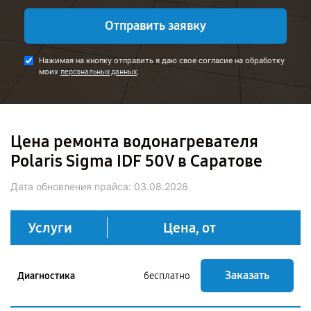
Отправить заявку
Нажимая на кнопку отправить я даю свое согласие на обработку
моих
.
персональных данных
Цена ремонта водонагревателя
Polaris Sigma IDF 50V в Саратове
Дата обновления прайса:
03.08.2026
Услуги
Цена, от
Заказать
Диагностика
бесплатно